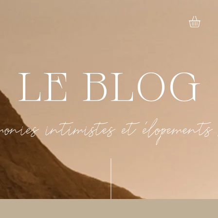
LE BLOG
onies intimistes et élopements 