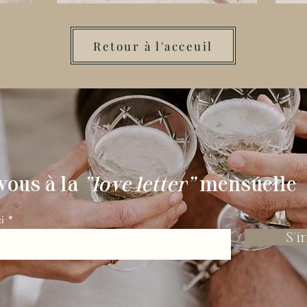
Retour à l'acceuil
vous à la
"love letter"
mensuelle
i
S'i