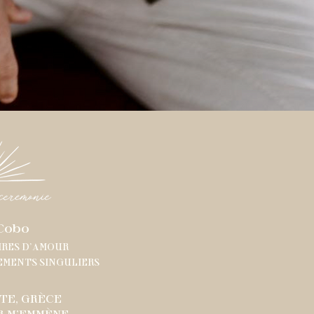
Cobo
IRES D'AMOUR
EMENTS SINGULIERS
TE, GRÈCE
R M'EMMÈNE