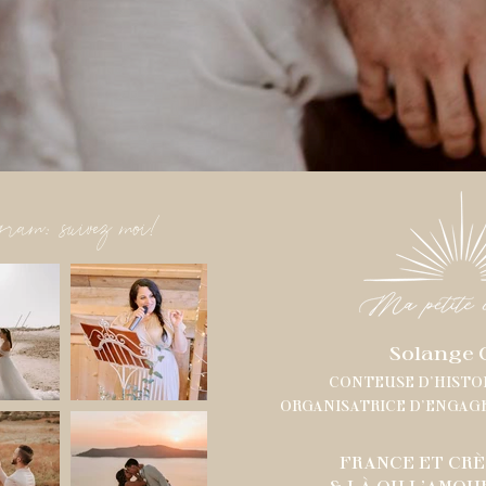
gram: suivez moi!
Solange 
CONTEUSE D'HISTO
ORGANISATRICE D'ENGAG
FRANCE ET CRÈ
& LÀ OU L'AMOU