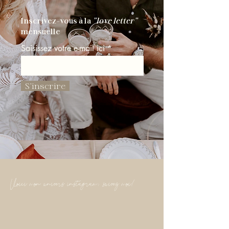
Inscrivez-vous à la
"love letter"
mensuelle
Saisissez votre e-mail ici
S'inscrire
Voici mon univers instagram: suivez moi!