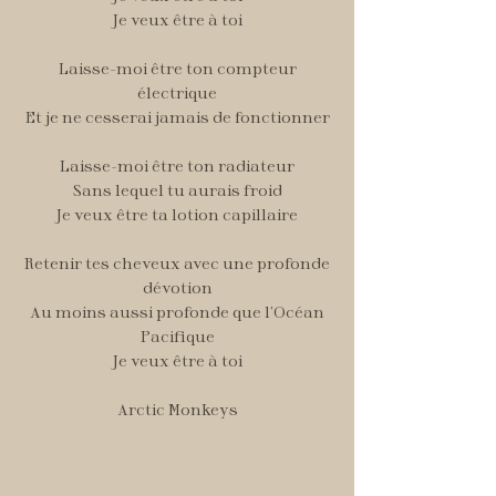
Je veux être à toi
Laisse-moi être ton compteur
électrique
Et je ne cesserai jamais de fonctionner
Laisse-moi être ton radiateur
Sans lequel tu aurais froid
Je veux être ta lotion capillaire
Retenir tes cheveux avec une profonde
dévotion
Au moins aussi profonde que l’Océan
Pacifique
Je veux être à toi
Arctic Monkeys