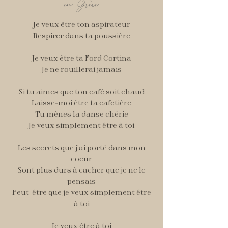
en
Grèce
Je veux être ton aspirateur
Respirer dans ta poussière
Je veux être ta Ford Cortina
Je ne rouillerai jamais
Si tu aimes que ton café soit chaud
Laisse-moi être ta cafetière
Tu mènes la danse chérie
Je veux simplement être à toi
Les secrets que j’ai porté dans mon
coeur
Sont plus durs à cacher que je ne le
pensais
Peut-être que je veux simplement être
à toi
Je veux être à toi