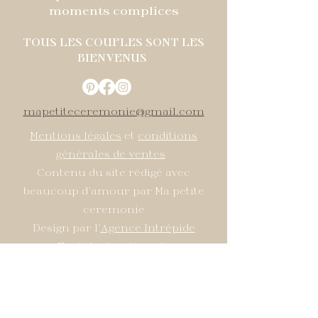
moments complices
TOUS LES COUPLES SONT LES
BIENVENUS
mapetiteceremonie@gmail.com
Mentions légales
et
conditions
générales de ventes
Contenu du site rédigé avec
beaucoup d'amour par Ma petite
ceremonie
Design par l'
Agence Intrépide
Tout droits réservés