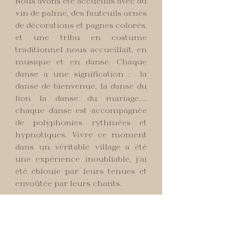
Nous avons été accueillis avec du
vin de palme, des fauteuils ornés
de décorations et pagnes colorés,
et une tribu en costume
traditionnel nous accueillait, en
musique et en danse. Chaque
danse a une signification : la
danse de bienvenue, la danse du
lion la danse du mariage....
chaque danse est accompagnée
de polyphonies rythmées et
hypnotiques. Vivre ce moment
dans un véritable village a été
une expérience inoubliable, j’ai
été éblouie par leurs tenues et
envoûtée par leurs chants.
Ensuite, nous avons parcouru
les voies navigables comme le
font les pêcheurs traditionnels,