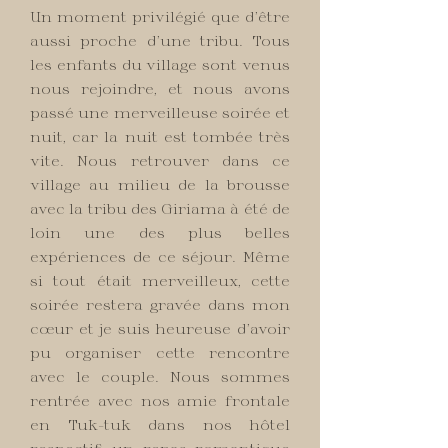
Un moment privilégié que d’être
aussi proche d’une tribu. Tous
les enfants du village sont venus
nous rejoindre, et nous avons
passé une merveilleuse soirée et
nuit, car la nuit est tombée très
vite. Nous retrouver dans ce
village au milieu de la brousse
avec la tribu des Giriama à été de
loin une des plus belles
expériences de ce séjour. Même
si tout était merveilleux, cette
soirée restera gravée dans mon
cœur et je suis heureuse d’avoir
pu organiser cette rencontre
avec le couple. Nous sommes
rentrée avec nos amie frontale
en Tuk-tuk dans nos hôtel