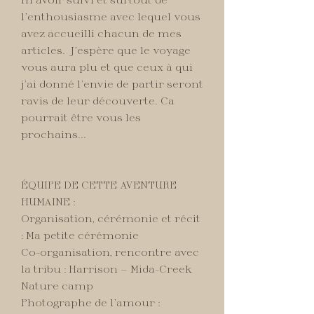
l’enthousiasme avec lequel vous
avez accueilli chacun de mes
articles. J’espère que le voyage
vous aura plu et que ceux à qui
j’ai donné l’envie de partir seront
ravis de leur découverte. Ca
pourrait être vous les
prochains...
ÉQUIPE DE CETTE AVENTURE
HUMAINE :
Organisation, cérémonie et récit
: Ma petite cérémonie
Co-organisation, rencontre avec
la tribu : Harrison — Mida-Creek
Nature camp
Photographe de l’amour :