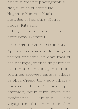
Noémie Frechet photographie
Maquilleuse et coiffeuse :
Meganne Kosmos Muah
Lieu des préparatifs : Mvuvi
Lodge—Kite surf
Hébergement du couple : Hôtel
Hemigway-Watamu
RENCONTRE AVEC LES GIRIAMA
Après avoir marché le long des
petites maisons en chaumes et
des champs jonchés de palmiers
et animaux en tout genre, nous
sommes arrivées dans le village
de Mida-Creek. Un « éco-village »
construit de toute pièce par
Harrison, pour faire vivre une
expérience unique aux
voyageurs du monde entier.