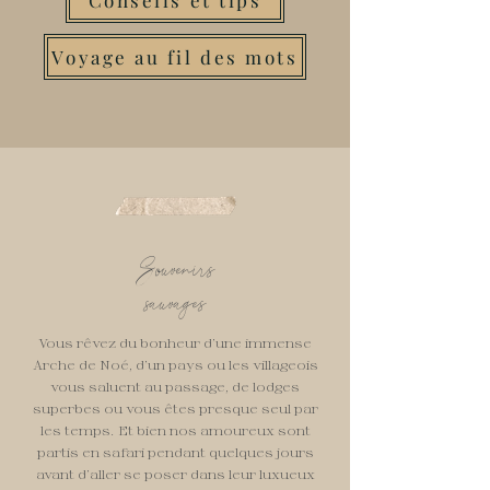
Conseils et tips
Voyage au fil des mots
Souvenirs
sauvages
Vous rêvez du bonheur d’une immense
Arche de Noé, d’un pays ou les villageois
vous saluent au passage, de lodges
superbes ou vous êtes presque seul par
les temps. Et bien nos amoureux sont
partis en safari pendant quelques jours
avant d’aller se poser dans leur luxueux