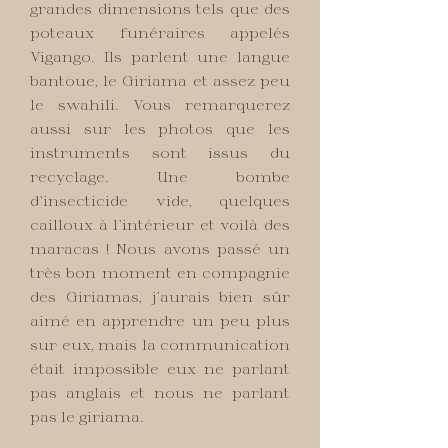
grandes dimensions tels que des
poteaux funéraires appelés
Vigango. Ils parlent une langue
bantoue, le Giriama et assez peu
le swahili. Vous remarquerez
aussi sur les photos que les
instruments sont issus du
recyclage. Une bombe
d’insecticide vide, quelques
cailloux à l’intérieur et voilà des
maracas ! Nous avons passé un
très bon moment en compagnie
des Giriamas, j’aurais bien sûr
aimé en apprendre un peu plus
sur eux, mais la communication
était impossible eux ne parlant
pas anglais et nous ne parlant
pas le giriama.