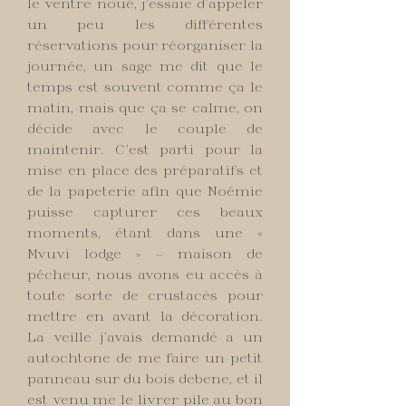
le ventre noué, j’essaie d’appeler
un peu les différentes
réservations pour réorganiser la
journée, un sage me dit que le
temps est souvent comme ça le
matin, mais que ça se calme, on
décide avec le couple de
maintenir. C’est parti pour la
mise en place des préparatifs et
de la papeterie afin que Noémie
puisse capturer ces beaux
moments, étant dans une «
Mvuvi lodge » — maison de
pêcheur, nous avons eu accès à
toute sorte de crustacés pour
mettre en avant la décoration.
La veille j’avais demandé a un
autochtone de me faire un petit
panneau sur du bois debene, et il
est venu me le livrer pile au bon