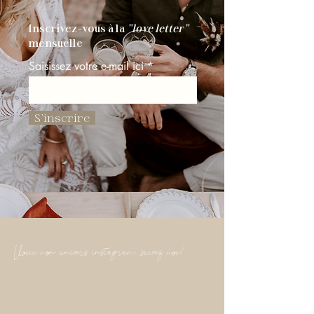
Inscrivez-vous à la
"love letter"
mensuelle
Saisissez votre e-mail ici
S'inscrire
Voici mon univers instagram: suivez moi!