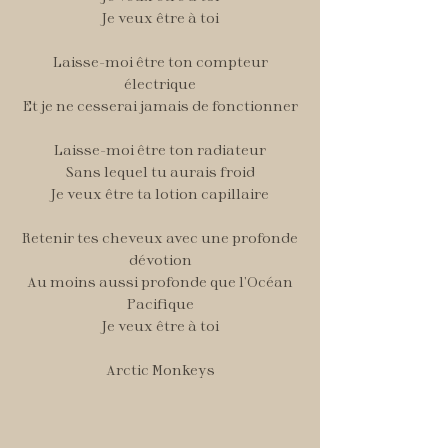
Je veux être à toi
Laisse-moi être ton compteur
électrique
Et je ne cesserai jamais de fonctionner
Laisse-moi être ton radiateur
Sans lequel tu aurais froid
Je veux être ta lotion capillaire
Retenir tes cheveux avec une profonde
dévotion
Au moins aussi profonde que l’Océan
Pacifique
Je veux être à toi
Arctic Monkeys