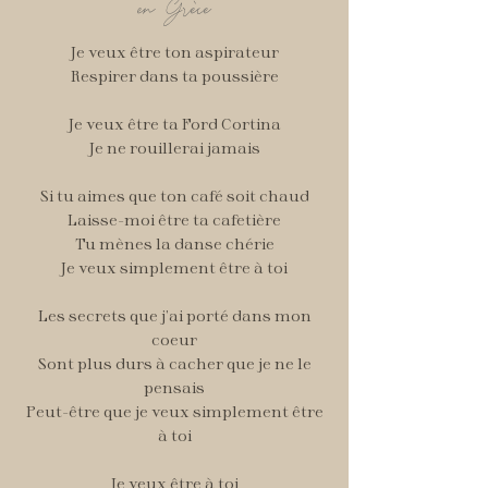
en
Grèce
Je veux être ton aspirateur
Respirer dans ta poussière
Je veux être ta Ford Cortina
Je ne rouillerai jamais
Si tu aimes que ton café soit chaud
Laisse-moi être ta cafetière
Tu mènes la danse chérie
Je veux simplement être à toi
Les secrets que j’ai porté dans mon
coeur
Sont plus durs à cacher que je ne le
pensais
Peut-être que je veux simplement être
à toi
Je veux être à toi