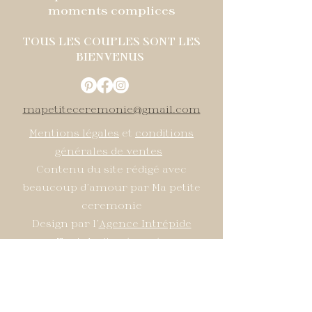
moments complices
TOUS LES COUPLES SONT LES
BIENVENUS
mapetiteceremonie@gmail.com
Mentions légales
et
conditions
générales de ventes
Contenu du site rédigé avec
beaucoup d'amour par Ma petite
ceremonie
Design par l'
Agence Intrépide
Tout droits réservés