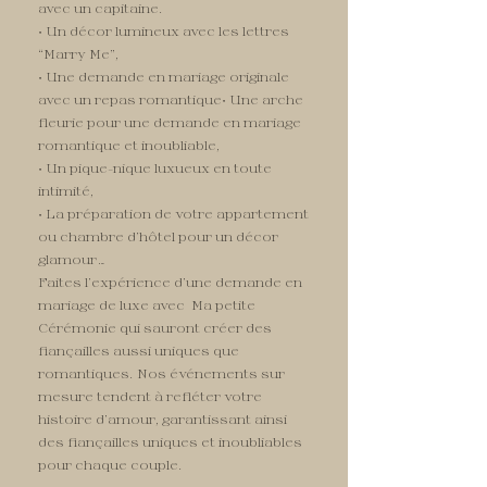
avec un capitaine.
• Un décor lumineux avec les lettres
“Marry Me”,
• Une demande en mariage originale
avec un repas romantique• Une arche
fleurie pour une demande en mariage
romantique et inoubliable,
• Un pique-nique luxueux en toute
intimité,
• La préparation de votre appartement
ou chambre d’hôtel pour un décor
glamour…
Faites l’expérience d’une demande en
mariage de luxe avec Ma petite
Cérémonie qui sauront créer des
fiançailles aussi uniques que
romantiques. Nos événements sur
mesure tendent à refléter votre
histoire d’amour, garantissant ainsi
des fiançailles uniques et inoubliables
pour chaque couple.