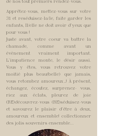
de nos tout premiers rendez-vous.
Apprêtez-vous, mettez-vous sur votre
31 et reséduisez-la/le, faite garder les
enfants, Il/elle ne doit avoir d'yeux que
pour vous !
Juste avant, votre coeur va battre la
chamade, comme avant un
évènement
vraiment
important.
L'impatience monte, le désir aussi.
Vous y êtes, vous retrouvez votre
moitié plus beau(belle) que jamais,
vous retombez amoureux…! À présent,
échangez, écoutez, surprenez- vous,
riez aux éclats, pleurez de joie
(RE)découvrez-vous (RE)séduisez-vous
et savourez le plaisir d'être à deux,
amoureux et ensemble! collectionner
des jolis souvenirs ensemble...