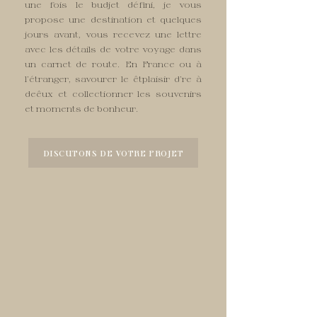
une fois le budjet défini, je vous
propose une destination et quelques
jours avant, vous recevez une lettre
avec les détails de votre voyage dans
un carnet de route. En France ou à
l'étranger, savourer le êtplaisir d're à
deêux et collectionner les souvenirs
et moments de bonheur.
DISCUTONS DE VOTRE PROJET