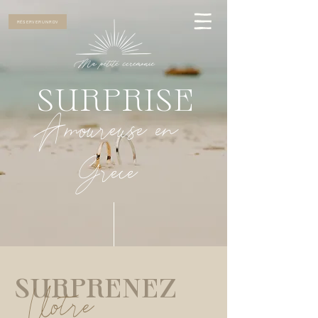
RÉSERVER UN RDV
SURPRISE
Amoureuse en
Grece
SURPRENEZ
Votre