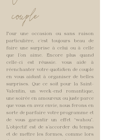
couple
Pour une occasion ou sans raison
particulière, c’est toujours beau de
faire une surprise à celui ou à celle
que l’on aime. Encore plus quand
celle-ci est réussie. vous aide à
réenchanter votre quotidien de couple
en vous aidant à organiser de belles
surprises. Que ce soit pour la Saint-
Valentin, un week-end romantique,
une soirée en amoureux ou juste parce
que vous en avez envie, nous ferons en
sorte de parfaire votre programme et
de vous garantir un effet “wahou”.
L’objectif est de s’accorder du temps
et de mettre les formes, comme lors