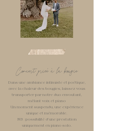
Concert privé à la bougie
Dans une ambiance intimiste et poétique,
avec la chaleur des bougies, laissez vous
transporter par notre duo envoutant,
mêlant voix et piano
Un moment suspendu, une expérience
unique et mémorable.
NB : possibilité d’une prestation
uniquement en piano solo.