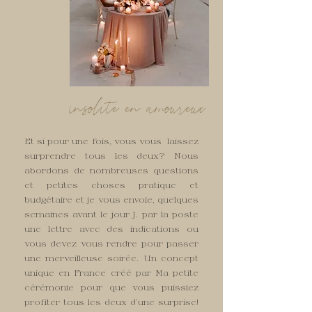
insolite en amoureux
Et si pour une fois, vous vous laissez
surprendre tous les deux? Nous
abordons de nombreuses questions
et petites choses pratique et
budgétaire et je vous envoie, quelques
semaines avant le jour J. par la poste
une lettre avec des indications ou
vous devez vous rendre pour passer
une merveilleuse soirée. Un concept
unique en France créé par Ma petite
cérémonie pour que vous puissiez
profiter tous les deux d'une surprise!