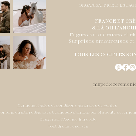
ORGANISATRICE D'ENGAG
FRANCE ET CRÈ
& LÀ OU L'AMOU
Fugues amoureuses et él
Surprises amoureuses e
TOUS LES COUPLES SO
mapetiteceremoni
Mentions légales
et
conditions générales de ventes
ontenu du site rédigé avec beaucoup d'amour par Ma petite ceremon
Design par l'
Agence Intrépide
Tout droits réservés