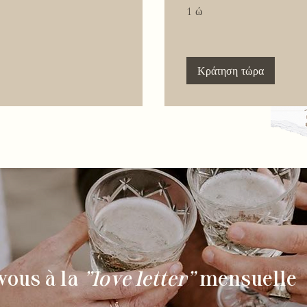
1 ώ
Κράτηση τώρα
vous à la
"love letter"
mensuelle