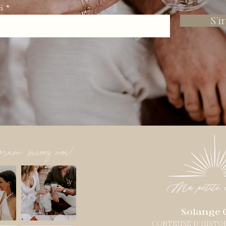
i
S'i
gram: suivez moi!
Solange 
CONTEUSE D'HISTO