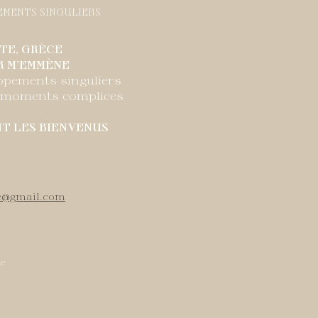
EMENTS SINGULIERS
TE, GRÈCE
R M'EMMÈNE
opements singuliers
t moments complices
NT LES BIENVENUS
e@gmail.com
ie