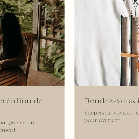
création de
Rendez-vous i
Surprises, voeux... 
pour avancer
change sur un
gement