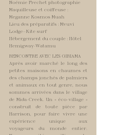
Noémie Frechet photographie
Maquilleuse et coiffeuse :
Meganne Kosmos Muah
Lieu des préparatifs : Mvuvi
Lodge—Kite surf
Hébergement du couple : Hôtel
Hemigway-Watamu
RENCONTRE AVEC LES GIRIAMA
Après avoir marché le long des
petites maisons en chaumes et
des champs jonchés de palmiers
et animaux en tout genre, nous
sommes arrivées dans le village
de Mida-Creek. Un « éco-village »
construit de toute pièce par
Harrison, pour faire vivre une
expérience unique aux
voyageurs du monde entier.