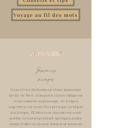
Conseils et tips
Voyage au fil des mots
Souvenirs
sauvages
Vous rêvez du bonheur d’une immense
Arche de Noé, d’un pays ou les villageois
vous saluent au passage, de lodges
superbes ou vous êtes presque seul par
les temps. Et bien nos amoureux sont
partis en safari pendant quelques jours
avant d’aller se poser dans leur luxueux