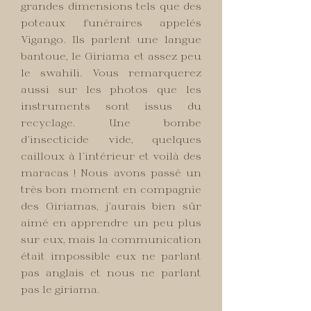
grandes dimensions tels que des
poteaux funéraires appelés
Vigango. Ils parlent une langue
bantoue, le Giriama et assez peu
le swahili. Vous remarquerez
aussi sur les photos que les
instruments sont issus du
recyclage. Une bombe
d’insecticide vide, quelques
cailloux à l’intérieur et voilà des
maracas ! Nous avons passé un
très bon moment en compagnie
des Giriamas, j’aurais bien sûr
aimé en apprendre un peu plus
sur eux, mais la communication
était impossible eux ne parlant
pas anglais et nous ne parlant
pas le giriama.