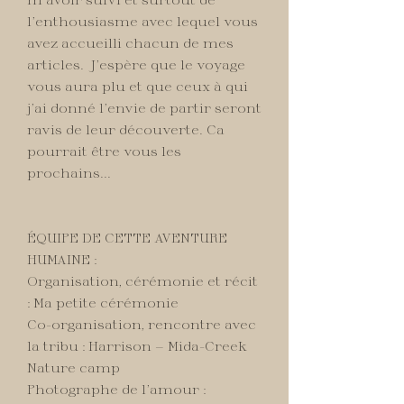
l’enthousiasme avec lequel vous
avez accueilli chacun de mes
articles. J’espère que le voyage
vous aura plu et que ceux à qui
j’ai donné l’envie de partir seront
ravis de leur découverte. Ca
pourrait être vous les
prochains...
ÉQUIPE DE CETTE AVENTURE
HUMAINE :
Organisation, cérémonie et récit
: Ma petite cérémonie
Co-organisation, rencontre avec
la tribu : Harrison — Mida-Creek
Nature camp
Photographe de l’amour :