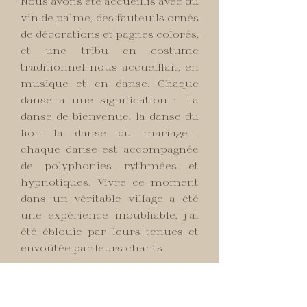
Nous avons été accueillis avec du
vin de palme, des fauteuils ornés
de décorations et pagnes colorés,
et une tribu en costume
traditionnel nous accueillait, en
musique et en danse. Chaque
danse a une signification : la
danse de bienvenue, la danse du
lion la danse du mariage....
chaque danse est accompagnée
de polyphonies rythmées et
hypnotiques. Vivre ce moment
dans un véritable village a été
une expérience inoubliable, j’ai
été éblouie par leurs tenues et
envoûtée par leurs chants.
Ensuite, nous avons parcouru
les voies navigables comme le
font les pêcheurs traditionnels,