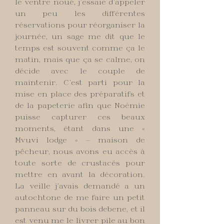
le ventre noué, j’essaie d’appeler
un peu les différentes
réservations pour réorganiser la
journée, un sage me dit que le
temps est souvent comme ça le
matin, mais que ça se calme, on
décide avec le couple de
maintenir. C’est parti pour la
mise en place des préparatifs et
de la papeterie afin que Noémie
puisse capturer ces beaux
moments, étant dans une «
Mvuvi lodge » — maison de
pêcheur, nous avons eu accès à
toute sorte de crustacés pour
mettre en avant la décoration.
La veille j’avais demandé a un
autochtone de me faire un petit
panneau sur du bois debene, et il
est venu me le livrer pile au bon