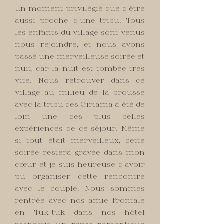
Un moment privilégié que d’être
aussi proche d’une tribu. Tous
les enfants du village sont venus
nous rejoindre, et nous avons
passé une merveilleuse soirée et
nuit, car la nuit est tombée très
vite. Nous retrouver dans ce
village au milieu de la brousse
avec la tribu des Giriama à été de
loin une des plus belles
expériences de ce séjour. Même
si tout était merveilleux, cette
soirée restera gravée dans mon
cœur et je suis heureuse d’avoir
pu organiser cette rencontre
avec le couple. Nous sommes
rentrée avec nos amie frontale
en Tuk-tuk dans nos hôtel